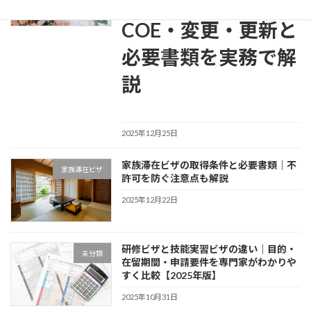
ザの申請方法｜
ジ
COE・変更・更新と
送
り
必要書類を実務で解
説
2025年12月25日
家族滞在ビザの取得条件と必要書類｜不
家族滞在ビザ
許可を防ぐ注意点も解説
2025年12月22日
研修ビザと技能実習ビザの違い｜目的・
未分類
在留期間・申請要件を専門家がわかりや
すく比較【2025年版】
2025年10月31日