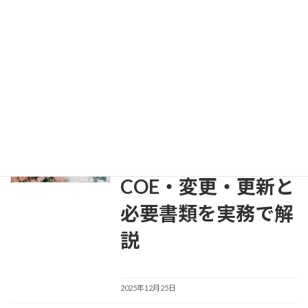
医療ビザとは？外国人医師・看護師が働くための条件｜必要書類と手続き【2025年版】
2025年8月25日
最近の投稿
日本人の配偶者等ビ
配偶者ビザ
ザの申請方法｜
COE・変更・更新と
必要書類を実務で解
説
2025年12月25日