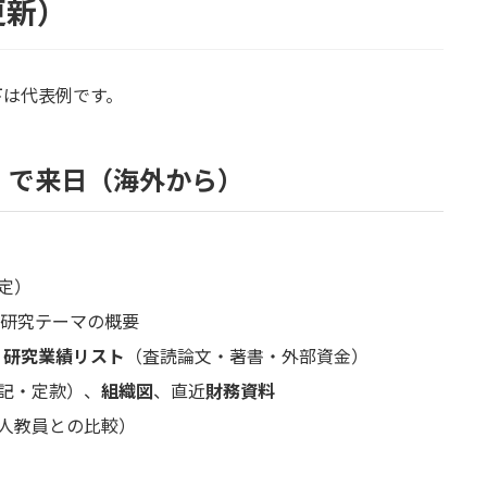
更新）
下は代表例です。
E）で来日（海外から）
定）
研究テーマの概要
、
研究業績リスト
（査読論文・著書・外部資金）
記・定款）、
組織図
、直近
財務資料
人教員との比較）