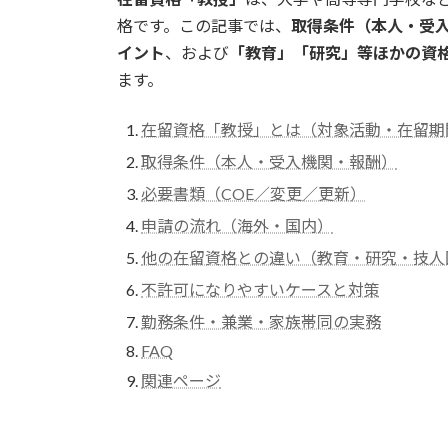
日
格です。この記事では、
取得条件（本人・受
時
イント
、および
「教育」「研究」等ほかの資
:
ます。
在留資格「教授」とは（対象活動・在留期
取得条件（本人・受入機関・報酬）
必要書類（COE／変更／更新）
申請の流れ（海外・国内）
他の在留資格との違い（教育・研究・技人
不許可になりやすいケースと対策
勤務条件・兼業・家族帯同の実務
FAQ
関連ページ