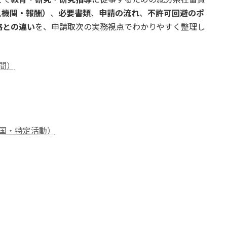
入機関・報酬）
、
必要書類
、
申請の流れ
、
不許可回避のポ
格との違い
を、申請取次の実務視点でわかりやすく整理し
間）
国・特定活動）