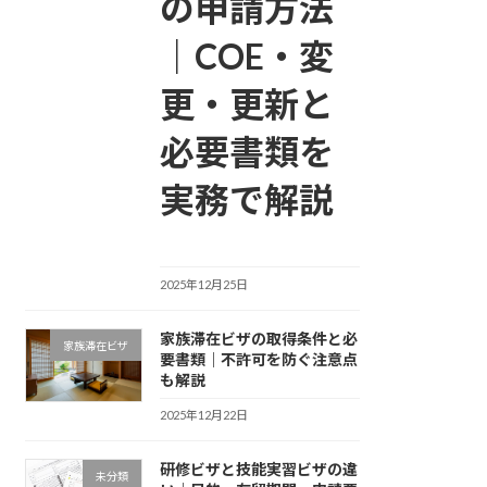
の申請方法
｜COE・変
更・更新と
必要書類を
実務で解説
2025年12月25日
家族滞在ビザの取得条件と必
家族滞在ビザ
要書類｜不許可を防ぐ注意点
も解説
2025年12月22日
研修ビザと技能実習ビザの違
未分類