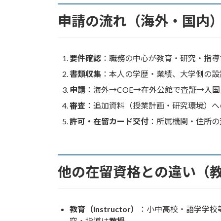
申請の流れ（海外・国内
要件確認
：職務の中心が教育・研究・指導
書類収集
：本人の学歴・業績、大学側の設
申請
：海外→COE→在外公館で査証→入
審査
：追加資料（授業計画・研究環境）へ
許可・在留カード交付
：所属機関・住所の
他の在留資格との違い（
教育（Instructor）
：小中高校・語学学校
究・指導は
教授
。