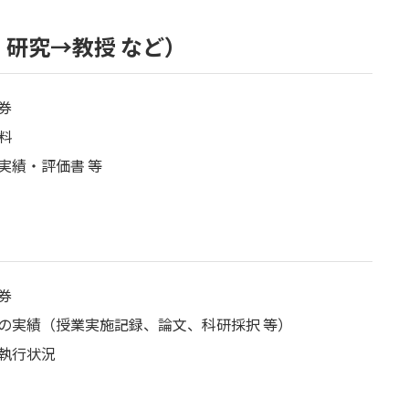
・研究→教授 など）
券
料
実績・評価書 等
券
の実績（授業実施記録、論文、科研採択 等）
執行状況