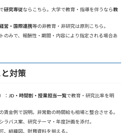
で
研究専従
ならこちら。大学で教育・指導を伴うなら
教
経営・国際連携
等の非教育・非研究は原則こちら。
トのみで、報酬性・期間・内容により指定される場合あ
スと対策
）：
JD・時間割・授業担当一覧
で教育・研究比率を明
の賃金例で説明。非常勤の時間給も相場と整合させる。
シラバス案、研究テーマ・年度計画を添付。
可、組織図、財務資料を揃える。