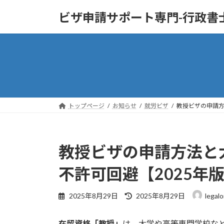
コ
ナ
ビザ申請サポート専門-行政書
ン
ビ
テ
ゲ
ン
ー
ツ
シ
へ
ョ
ス
ン
キ
に
ッ
移
トップページ
お知らせ
就労ビザ
教授ビザの申請方
プ
動
教授ビザの申請方法と
不許可回避【2025年
最
2025年8月29日
2025年8月29日
legal
終
更
在留資格「教授」
は、大学や高等専門学校な
新