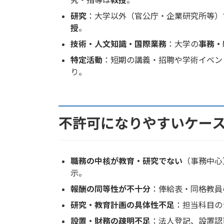
研究
：大学以外（官公庁・企業研究所等）
授
。
技術・人文知識・国際業務
：大学の
事務・
特定活動
：短期の講義・招聘や学術イベン
り。
不許可になりやすいケー
職務の中核が教育・研究でない
（事務中心
示。
報酬の同等性が不十分
：俸給表・同格教員
研究・教育計画の具体性不足
：担当科目の
設置・財務の疎明不足
：法人登記、設置認