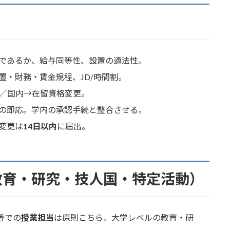
）
であるか、給与同等性、設置の適法性。
置・財務・賃金規程、JD/時間割。
国／国内→在留資格変更。
の即応。学内の承認手続と整合させる。
変更は
14日以内
に届出。
教育・研究・技人国・特定活動）
等での
授業担当
は原則こちら。大学レベルの教育・研