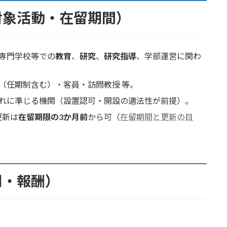
対象活動・在留期間）
専門学校等での
教育
、
研究
、
研究指導
、学部運営に関わ
（任期制含む）・客員・訪問教授 等。
れに準じる機関（設置認可・開設の適法性が前提）。
更新は
在留期限の3か月前
から可（
在留期間と更新の目
関・報酬）