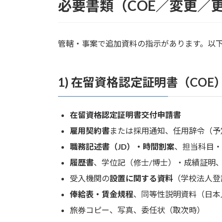
必要書類（COE／変更／
管轄・事案で追加資料の指示があります。以
1) 在留資格認定証明書（CO
在留資格認定証明書交付申請書
雇用契約書
または採用通知、任用辞令（予
職務記述書（JD）・時間割案
、担当科目・
履歴書
、学位記（修士/博士）・成績証明
受入機関の
設置に関する資料
（学校法人登
俸給表・賃金規程
、同等性説明資料（日本
旅券コピー、写真、委任状（取次時）