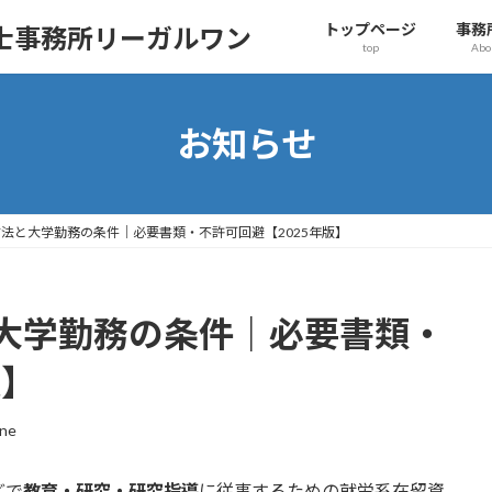
トップページ
事務
士事務所リーガルワン
top
Abo
お知らせ
法と大学勤務の条件｜必要書類・不許可回避【2025年版】
大学勤務の条件｜必要書類・
版】
one
どで
教育・研究・研究指導
に従事するための就労系在留資