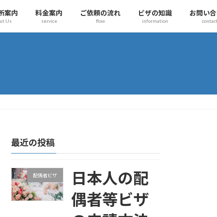
所案内
料金案内
ご依頼の流れ
ビザの知識
お問い合
ut Us
service
flow
information
contac
最近の投稿
日本人の配
配偶者ビザ
偶者等ビザ