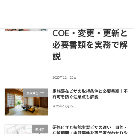
ペ
日本人の配偶者等ビ
配偶者ビザ
ー
ザの申請方法｜
ジ
COE・変更・更新と
送
り
必要書類を実務で解
説
2025年12月25日
家族滞在ビザの取得条件と必要書類｜不
家族滞在ビザ
許可を防ぐ注意点も解説
2025年12月22日
研修ビザと技能実習ビザの違い｜目的・
未分類
在留期間・申請要件を専門家がわかりや