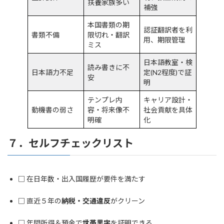
扶養家族多い
補強
本国書類の期
認証翻訳者を利
書類不備
限切れ・翻訳
用、期限管理
ミス
日本語教室・検
読み書きに不
日本語力不足
定(N2程度)で証
安
明
テンプレ内
キャリア設計・
動機書の弱さ
容・将来像不
社会貢献を具体
明確
化
７．セルフチェックリスト
□ 在日年数・出入国履歴が要件を満たす
□ 直近５年の
納税・交通違反
がクリーン
□ 年間所得＆預金で
世帯黒字
を証明できる