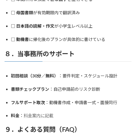
□
母国書類
が有効期限内で翻訳済み
□
日本語の読解・作文
が小学生レベル以上
□
動機書
に帰化後のプランが具体的に書けている
８．当事務所のサポート
初回相談（30分／無料）
：要件判定・スケジュール設計
書類チェックプラン
：自己申請前のリスク診断
フルサポート取次
：動機書作成・申請書一式・面接同行
料金
：
料金案内に記載
９．よくある質問（FAQ）