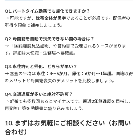
Q1. パートタイム勤務でも帰化できますか？
→ 可能ですが、
世帯全体が黒字
であることが必須です。配偶者の
所得や預金で補完しましょう。
Q2. 母国籍を自動で喪失できない国の場合は？
→ 「国籍離脱見込証明」や誓約書で受理されるケースがありま
す。詳細は大使館・法務局へ要確認。
Q3. 永住許可と帰化、どちらが早い？
→ 審査の平均は
永住：4～6か月、帰化：6か月～1年超
。国籍取得
のメリットと母国籍喪失のデメリットを比較しましょう。
Q4. 交通違反が多いと絶対不許可？
→ 軽微でも多数回あるとマイナスです。
直近2年無違反
を目指し、
再発防止策を動機書に盛り込みましょう.
10. まずはお気軽にご相談ください（お問い
合わせ）